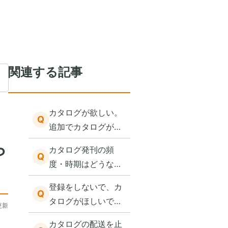
関連する記事
カタログが欲しい。
Q
追加でカタログが欲
しい。どこで依頼で
ら
カタログ発刊の頻
きますか？
Q
度・時期はどうなっ
ていますか？
登録をしないで、カ
Q
タログがほしいで
更新
す。
カタログの配送を止