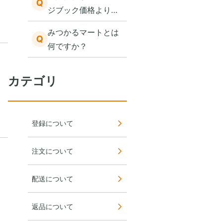
Q
ジブック価格より高
いのはなぜです
みつかるマートとは
か？ 例：納入価
Q
何ですか？
格：1,500 オレンジ
ブック価格：500
カテゴリ
登録について
注文について
配送について
返品について